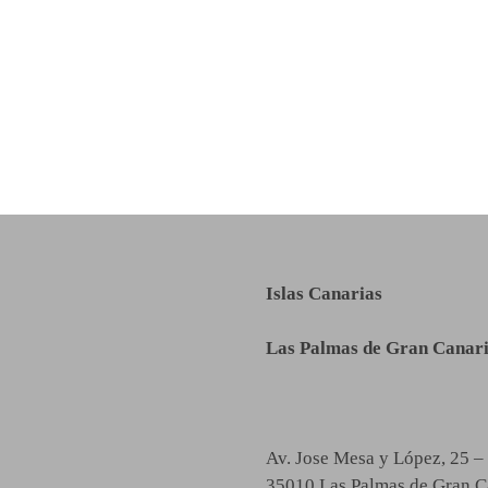
Islas Canarias
Las Palmas de Gran Canar
Av. Jose Mesa y López, 25 –
35010 Las Palmas de Gran C