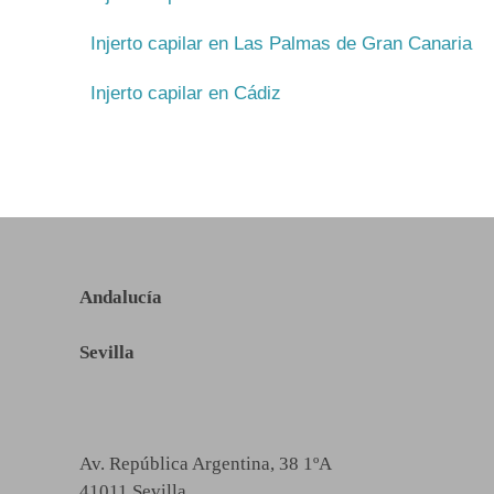
Injerto capilar en Las Palmas de Gran Canaria
Injerto capilar en Cádiz
Andalucía
Sevilla
Av. República Argentina, 38 1ºA
41011 Sevilla