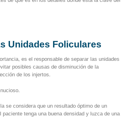
es de que es en los detalles donde está la clave del
as Unidades Foliculares
ortancia, es el responsable de separar las unidades
 evitar posibles causas de disminución de la
cción de los injertos.
inucioso.
lla se considera que un resultado óptimo de un
del paciente tenga una buena densidad y luzca de una