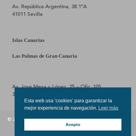
Av. República Argentina, 38 1ºA
41011 Sevilla
Islas Canarias
Las Palmas de Gran Canaria
Av. Jose Mesa y López, 25 – Ofic. 105
35010 Las Palmas de Gran Canaria
Esta web usa 'cookies' para garantizar la
mejor experiencia de navegación.
Leer más
© 2026 Clínica Capilar -
Clínica Capilar Cádiz
-
Clínica Capilar
Acepto
Tenerife
Diseño Web