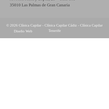
35010 Las Palmas de Gran Canaria
© 2026 Clínica Capilar -
Clínica Capilar Cádiz
-
Clínica Capilar
Tenerife
Diseño Web