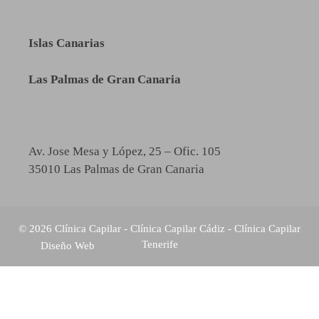
Islas Canarias
Las Palmas de Gran Canaria
Av. Jose Mesa y López, 25 – Ofic. 105
35010 Las Palmas de Gran Canaria
© 2026 Clínica Capilar -
Clínica Capilar Cádiz
-
Clínica Capilar
Tenerife
Diseño Web