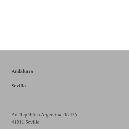
Andalucía
Sevilla
Av. República Argentina, 38 1ºA
41011 Sevilla