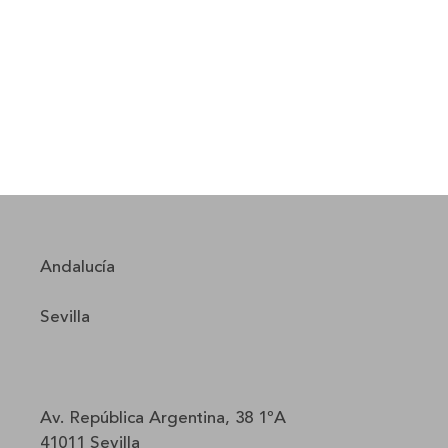
Andalucía
Sevilla
Av. República Argentina, 38 1ºA
41011 Sevilla