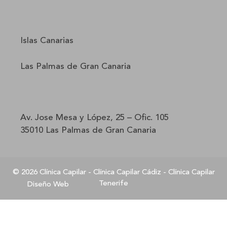
Islas Canarias
Las Palmas de Gran Canaria
Av. Jose Mesa y López, 25 – Ofic. 105
35010 Las Palmas de Gran Canaria
© 2026 Clínica Capilar -
Clínica Capilar Cádiz
-
Clínica Capilar
Tenerife
Diseño Web